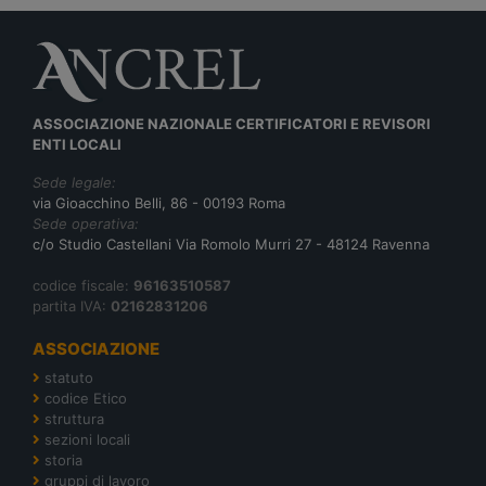
ASSOCIAZIONE NAZIONALE CERTIFICATORI E REVISORI
ENTI LOCALI
Sede legale:
via Gioacchino Belli, 86 - 00193 Roma
Sede operativa:
c/o Studio Castellani Via Romolo Murri 27 - 48124 Ravenna
codice fiscale:
96163510587
partita IVA:
02162831206
ASSOCIAZIONE
statuto
codice Etico
struttura
sezioni locali
storia
gruppi di lavoro