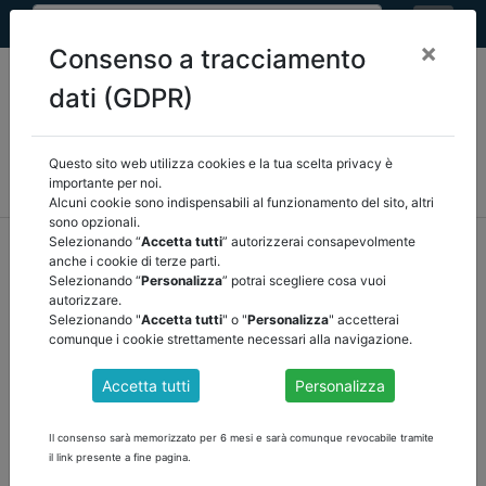
×
Consenso a tracciamento
dati (GDPR)
Questo sito web utilizza cookies e la tua scelta privacy è
MEF
FINANZA LOCALE/OSSERVATORIO
NORMATIVA
importante per noi.
CORTE DEI CONTI E GIURISPRUDENZA
ARCONET
ALTRI
Alcuni cookie sono indispensabili al funzionamento del sito, altri
sono opzionali.
home
documenti pubblici
finanza locale/osservatorio
Selezionando “
Accetta tutti
” autorizzerai consapevolmente
anche i cookie di terze parti.
/
torna indietro
Selezionando “
Personalizza
” potrai scegliere cosa vuoi
autorizzare.
DOCUMENTI PUBBLICI
Selezionando "
Accetta tutti
" o "
Personalizza
" accetterai
comunque i cookie strettamente necessari alla navigazione.
Accetta tutti
Personalizza
COMUNICATO DEL 24 FEBBRAIO 2023
Si comunica che con provvedimento dirigenziale del 22 febbraio
Il consenso sarà memorizzato per 6 mesi e sarà comunque revocabile tramite
2023, si è provveduto ad erogare il contributo assegnato
il link presente a fine pagina.
con
decreto del Ministero dell'interno del 28 ottobre 2022
, diffuso