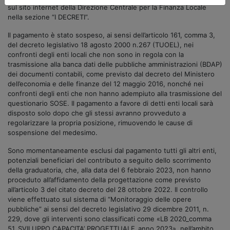
sul sito internet della Direzione Centrale per la Finanza Locale
nella sezione “I DECRETI”.
Il pagamento è stato sospeso, ai sensi dell’articolo 161, comma 3,
del decreto legislativo 18 agosto 2000 n.267 (TUOEL), nei
confronti degli enti locali che non sono in regola con la
trasmissione alla banca dati delle pubbliche amministrazioni (BDAP)
dei documenti contabili, come previsto dal decreto del Ministero
dell’economia e delle finanze del 12 maggio 2016, nonché nei
confronti degli enti che non hanno adempiuto alla trasmissione del
questionario SOSE. Il pagamento a favore di detti enti locali sarà
disposto solo dopo che gli stessi avranno provveduto a
regolarizzare la propria posizione, rimuovendo le cause di
sospensione del medesimo.
Sono momentaneamente esclusi dal pagamento tutti gli altri enti,
potenziali beneficiari del contributo a seguito dello scorrimento
della graduatoria, che, alla data del 6 febbraio 2023, non hanno
proceduto all’affidamento della progettazione come previsto
all’articolo 3 del citato decreto del 28 ottobre 2022. Il controllo
viene effettuato sul sistema di “Monitoraggio delle opere
pubbliche” ai sensi del decreto legislativo 29 dicembre 2011, n.
229, dove gli interventi sono classificati come «LB 2020_comma
51_SVILUPPO CAPACITA’ PROGETTUALE_anno 2023», nell’ambito