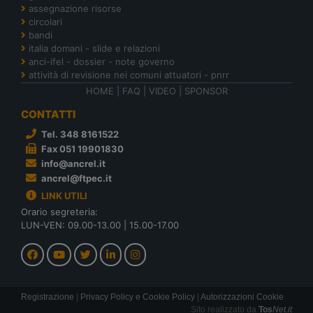
assegnazione risorse
circolari
bandi
italia domani - slide e relazioni
anci-ifel - dossier - note governo
attività di revisione nei comuni attuatori - pnrr
HOME
|
FAQ
|
VIDEO
|
SPONSOR
CONTATTI
Tel. 348 8161522
Fax 051 19901830
info@ancrel.it
ancrel@ftpec.it
LINK UTILI
Orario segreteria:
LUN-VEN: 09.00-13.00 | 15.00-17.00
Registrazione
|
Privacy Policy e Cookie Policy
|
Autorizzazioni Cookie
Sito realizzato da
Tos
Net.it