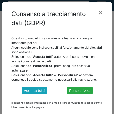
×
Consenso a tracciamento
dati (GDPR)
Questo sito web utilizza cookies e la tua scelta privacy è
MEF
FINANZA LOCALE/OSSERVATORIO
NORMATIVA
importante per noi.
CORTE DEI CONTI E GIURISPRUDENZA
ARCONET
ALTRI
Alcuni cookie sono indispensabili al funzionamento del sito, altri
sono opzionali.
home
documenti pubblici
finanza locale/osservatorio
Selezionando “
Accetta tutti
” autorizzerai consapevolmente
anche i cookie di terze parti.
/
torna indietro
Selezionando “
Personalizza
” potrai scegliere cosa vuoi
autorizzare.
DOCUMENTI PUBBLICI
Selezionando "
Accetta tutti
" o "
Personalizza
" accetterai
comunque i cookie strettamente necessari alla navigazione.
Accetta tutti
Personalizza
COMUNICATO DEL 16 gennaio 2023
Il decreto del Ministro dell'interno, di concerto con il Ministro
Il consenso sarà memorizzato per 6 mesi e sarà comunque revocabile tramite
dell'economia e delle finanze, del 29 dicembre 2022, con il relativo
il link presente a fine pagina.
allegato A, concernente il «Riparto parziale dell’incremento di 9,2