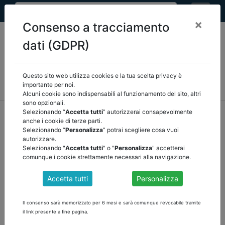
×
Consenso a tracciamento
dati (GDPR)
Questo sito web utilizza cookies e la tua scelta privacy è
MEF
FINANZA LOCALE/OSSERVATORIO
NORMATIVA
importante per noi.
CORTE DEI CONTI E GIURISPRUDENZA
ARCONET
ALTRI
Alcuni cookie sono indispensabili al funzionamento del sito, altri
sono opzionali.
home
documenti pubblici
finanza locale/osservatorio
Selezionando “
Accetta tutti
” autorizzerai consapevolmente
anche i cookie di terze parti.
/
torna indietro
Selezionando “
Personalizza
” potrai scegliere cosa vuoi
autorizzare.
DOCUMENTI PUBBLICI
Selezionando "
Accetta tutti
" o "
Personalizza
" accetterai
comunque i cookie strettamente necessari alla navigazione.
Accetta tutti
Personalizza
COMUNICATO DEL 3 OTTOBRE 2022
Il decreto del Ministro dell’interno, di concerto con il Ministro
Il consenso sarà memorizzato per 6 mesi e sarà comunque revocabile tramite
dell’economia e delle finanze, del 29 settembre 2022, con i relativi
il link presente a fine pagina.
allegati 1 e 2, recante: «Riparto, in favore dei comuni, del fondo