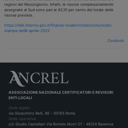
regioni del Mezzogiorno. Infatti, le risorse complessivamente
assegnate al Sud sono pari al 43,10 per cento del totale delle
risorse previste.
https://dait.interno.gov.it/finanza-locale/notizie/comunicato-
stampa-dell8-aprile-2022
Condividi
ASSOCIAZIONE NAZIONALE CERTIFICATORI E REVISORI
ENTI LOCALI
Sede legale:
via Gioacchino Belli, 86 - 00193 Roma
Sede operativa:
c/o Studio Castellani Via Romolo Murri 27 - 48124 Ravenna