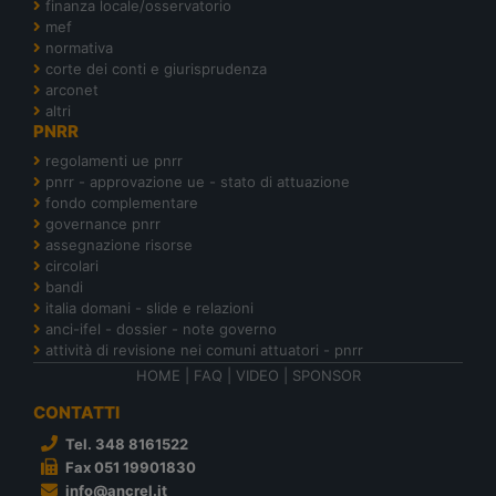
finanza locale/osservatorio
mef
normativa
corte dei conti e giurisprudenza
arconet
altri
PNRR
regolamenti ue pnrr
pnrr - approvazione ue - stato di attuazione
fondo complementare
governance pnrr
assegnazione risorse
circolari
bandi
italia domani - slide e relazioni
anci-ifel - dossier - note governo
attività di revisione nei comuni attuatori - pnrr
HOME
|
FAQ
|
VIDEO
|
SPONSOR
CONTATTI
Tel. 348 8161522
Fax 051 19901830
info@ancrel.it