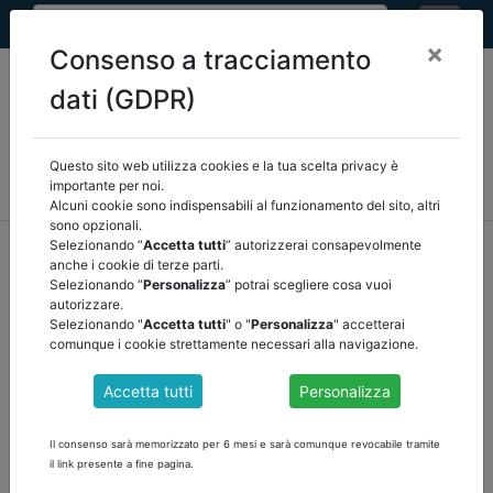
×
Consenso a tracciamento
dati (GDPR)
Questo sito web utilizza cookies e la tua scelta privacy è
MEF
FINANZA LOCALE/OSSERVATORIO
NORMATIVA
importante per noi.
CORTE DEI CONTI E GIURISPRUDENZA
ARCONET
ALTRI
Alcuni cookie sono indispensabili al funzionamento del sito, altri
sono opzionali.
home
documenti pubblici
finanza locale/osservatorio
Selezionando “
Accetta tutti
” autorizzerai consapevolmente
anche i cookie di terze parti.
/
torna indietro
Selezionando “
Personalizza
” potrai scegliere cosa vuoi
autorizzare.
DOCUMENTI PUBBLICI
Selezionando "
Accetta tutti
" o "
Personalizza
" accetterai
comunque i cookie strettamente necessari alla navigazione.
Accetta tutti
Personalizza
FINANZA LOCALE: COMUNICATO STAMPA
DELL' 8 APRILE
Il consenso sarà memorizzato per 6 mesi e sarà comunque revocabile tramite
il link presente a fine pagina.
E' stato adottato dal Ministero dell'Interno e dal Dipartimento per
gli Affari regionali e le Autonomie della Presidenza del Consiglio