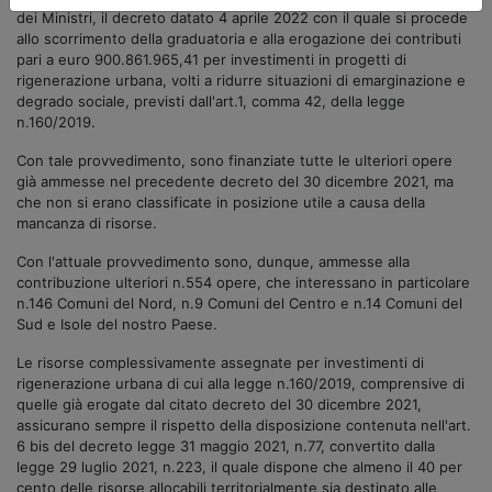
dei Ministri, il decreto datato 4 aprile 2022 con il quale si procede
allo scorrimento della graduatoria e alla erogazione dei contributi
pari a euro 900.861.965,41 per investimenti in progetti di
rigenerazione urbana, volti a ridurre situazioni di emarginazione e
degrado sociale, previsti dall'art.1, comma 42, della legge
n.160/2019.
Con tale provvedimento, sono finanziate tutte le ulteriori opere
già ammesse nel precedente decreto del 30 dicembre 2021, ma
che non si erano classificate in posizione utile a causa della
mancanza di risorse.
Con l'attuale provvedimento sono, dunque, ammesse alla
contribuzione ulteriori n.554 opere, che interessano in particolare
n.146 Comuni del Nord, n.9 Comuni del Centro e n.14 Comuni del
Sud e Isole del nostro Paese.
Le risorse complessivamente assegnate per investimenti di
rigenerazione urbana di cui alla legge n.160/2019, comprensive di
quelle già erogate dal citato decreto del 30 dicembre 2021,
assicurano sempre il rispetto della disposizione contenuta nell'art.
6 bis del decreto legge 31 maggio 2021, n.77, convertito dalla
legge 29 luglio 2021, n.223, il quale dispone che almeno il 40 per
cento delle risorse allocabili territorialmente sia destinato alle