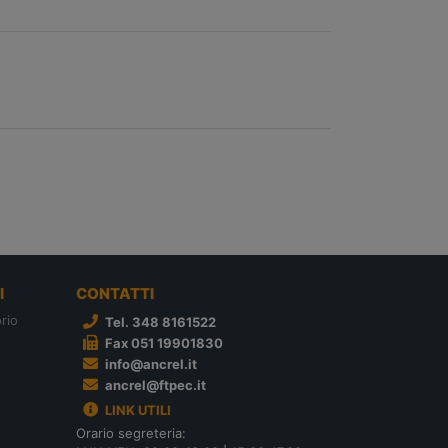
I
CONTATTI
rio
Tel. 348 8161522
Fax 051 19901830
info@ancrel.it
ancrel@ftpec.it
LINK UTILI
Orario segreteria: