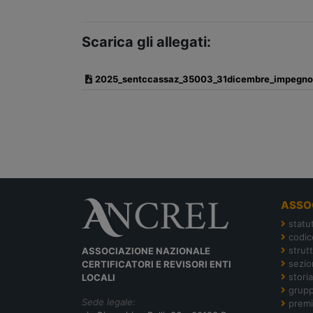
Scarica gli allegati:
2025_sentccassaz_35003_31dicembre_impegno
ASSO
statu
codic
strut
ASSOCIAZIONE NAZIONALE
sezion
CERTIFICATORI E REVISORI ENTI
storia
LOCALI
grupp
Sede legale:
premi