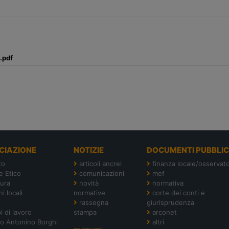
.pdf
CIAZIONE
NOTIZIE
DOCUMENTI PUBBLIC
to
articoli ancrel
finanza locale/osservato
e Etico
comunicazioni
mef
tura
novità
normativa
i locali
normative
corte dei conti e
rassegna
giurisprudenza
i di lavoro
stampa
arconet
o Antonino Borghi
altri