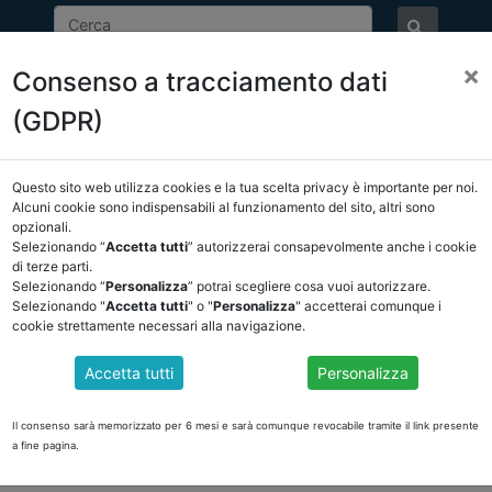
×
Consenso a tracciamento dati
ASSOCIAZIONE
NOTIZIE
EVENTI
DOCUMENTI 
(GDPR)
Questo sito web utilizza cookies e la tua scelta privacy è importante per noi.
E/OSSERVATORIO
NORMATIVA
CORTE DEI CONTI E GIURISPRUDE
Alcuni cookie sono indispensabili al funzionamento del sito, altri sono
opzionali.
e giurisprudenza
/
torna indietro
Selezionando “
Accetta tutti
” autorizzerai consapevolmente anche i cookie
di terze parti.
Selezionando “
Personalizza
” potrai scegliere cosa vuoi autorizzare.
DOCUMENTI PUBBLICI
Selezionando "
Accetta tutti
" o "
Personalizza
" accetterai comunque i
cookie strettamente necessari alla navigazione.
Accetta tutti
Personalizza
DI SPESA: I CHIARIMENTI DELLA CASSAZIONE
 ha confermato la nullità di un contratto d’appalto stipulato da un Comu
Il consenso sarà memorizzato per 6 mesi e sarà comunque revocabile tramite il link presente
ta da contributi regionali solo parzialmente erogati. La pronuncia richiam
a fine pagina.
 funzionario che opera senza adeguata copertura finanziaria.