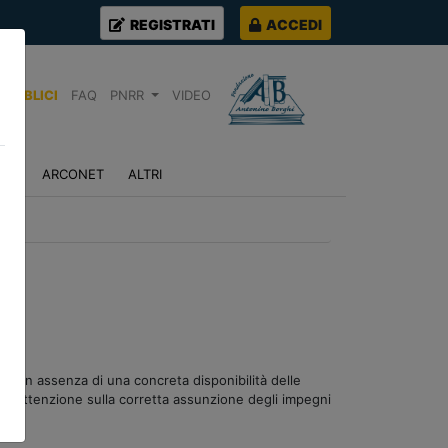
REGISTRATI
ACCEDI
PUBBLICI
FAQ
PNRR
VIDEO
NZA
ARCONET
ALTRI
ne in assenza di una concreta disponibilità delle
a l’attenzione sulla corretta assunzione degli impegni