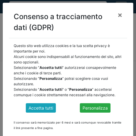
×
Consenso a tracciamento
dati (GDPR)
Questo sito web utilizza cookies e la tua scelta privacy è
MEF
FINANZA LOCALE/OSSERVATORIO
NORMATIVA
importante per noi.
CORTE DEI CONTI E GIURISPRUDENZA
ARCONET
ALTRI
Alcuni cookie sono indispensabili al funzionamento del sito, altri
sono opzionali.
home
documenti pubblici
Selezionando “
Accetta tutti
” autorizzerai consapevolmente
anche i cookie di terze parti.
corte dei conti e giurisprudenza
/
torna indietro
Selezionando “
Personalizza
” potrai scegliere cosa vuoi
autorizzare.
DOCUMENTI PUBBLICI
Selezionando "
Accetta tutti
" o "
Personalizza
" accetterai
comunque i cookie strettamente necessari alla navigazione.
Accetta tutti
Personalizza
CORTE CONTI EMILIA ROMAGNA - DELIBERA N.
43/2026
Il consenso sarà memorizzato per 6 mesi e sarà comunque revocabile tramite
il link presente a fine pagina.
La Corte dei conti ha esaminato la corretta verifica dei rapporti
debitori e creditori tra il Comune e i propri organismi partecipati,