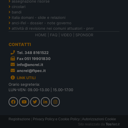
assegnazione risorse
circolari
bandi
italia domani - slide e relazioni
anci-ifel - dossier - note governo
attività di revisione nei comuni attuatori - pnrr
HOME
|
FAQ
|
VIDEO
|
SPONSOR
CONTATTI
Tel. 348 8161522
Fax 051 19901830
info@ancrel.it
ancrel@ftpec.it
LINK UTILI
Orario segreteria:
LUN-VEN: 09.00-13.00 | 15.00-17.00
Registrazione
|
Privacy Policy e Cookie Policy
|
Autorizzazioni Cookie
Sito realizzato da
Tos
Net.it