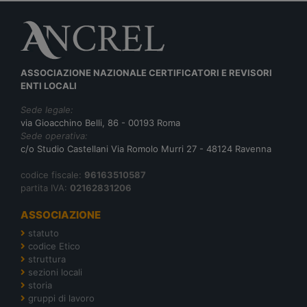
ASSOCIAZIONE NAZIONALE CERTIFICATORI E REVISORI
ENTI LOCALI
Sede legale:
via Gioacchino Belli, 86 - 00193 Roma
Sede operativa:
c/o Studio Castellani Via Romolo Murri 27 - 48124 Ravenna
codice fiscale:
96163510587
partita IVA:
02162831206
ASSOCIAZIONE
statuto
codice Etico
struttura
sezioni locali
storia
gruppi di lavoro