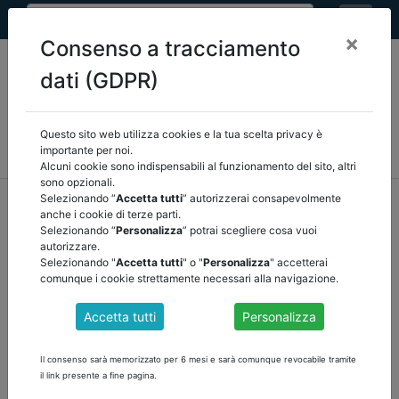
×
Consenso a tracciamento
dati (GDPR)
Questo sito web utilizza cookies e la tua scelta privacy è
MEF
FINANZA LOCALE/OSSERVATORIO
NORMATIVA
importante per noi.
CORTE DEI CONTI E GIURISPRUDENZA
ARCONET
ALTRI
Alcuni cookie sono indispensabili al funzionamento del sito, altri
sono opzionali.
home
documenti pubblici
Selezionando “
Accetta tutti
” autorizzerai consapevolmente
anche i cookie di terze parti.
corte dei conti e giurisprudenza
/
torna indietro
Selezionando “
Personalizza
” potrai scegliere cosa vuoi
autorizzare.
DOCUMENTI PUBBLICI
Selezionando "
Accetta tutti
" o "
Personalizza
" accetterai
comunque i cookie strettamente necessari alla navigazione.
Accetta tutti
Personalizza
Piano Economico Finanziario (PEF) ,
asseverazione e requisiti asseveratore :
Il consenso sarà memorizzato per 6 mesi e sarà comunque revocabile tramite
differenza tra nuovo e vecchio Codice (art. 193
il link presente a fine pagina.
d.lgs. 36/2023)