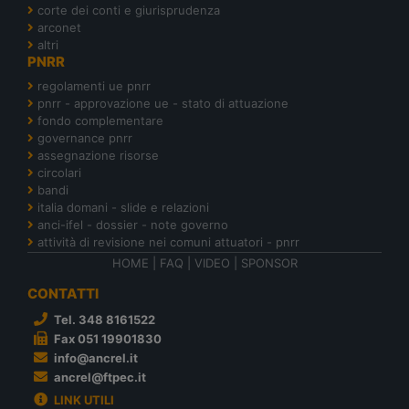
corte dei conti e giurisprudenza
arconet
altri
PNRR
regolamenti ue pnrr
pnrr - approvazione ue - stato di attuazione
fondo complementare
governance pnrr
assegnazione risorse
circolari
bandi
italia domani - slide e relazioni
anci-ifel - dossier - note governo
attività di revisione nei comuni attuatori - pnrr
HOME
|
FAQ
|
VIDEO
|
SPONSOR
CONTATTI
Tel. 348 8161522
Fax 051 19901830
info@ancrel.it
ancrel@ftpec.it
LINK UTILI