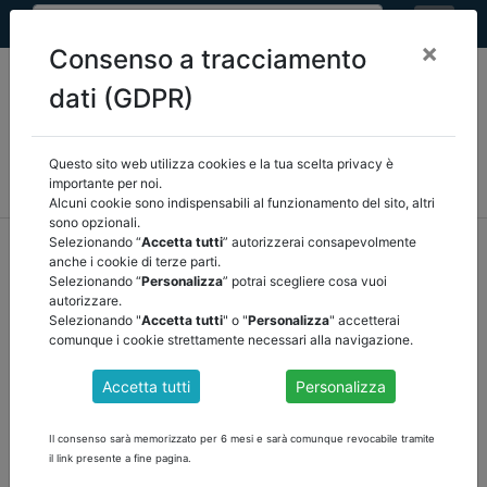
×
Consenso a tracciamento
dati (GDPR)
Questo sito web utilizza cookies e la tua scelta privacy è
MEF
FINANZA LOCALE/OSSERVATORIO
NORMATIVA
importante per noi.
CORTE DEI CONTI E GIURISPRUDENZA
ARCONET
ALTRI
Alcuni cookie sono indispensabili al funzionamento del sito, altri
sono opzionali.
home
documenti pubblici
Selezionando “
Accetta tutti
” autorizzerai consapevolmente
anche i cookie di terze parti.
corte dei conti e giurisprudenza
/
torna indietro
Selezionando “
Personalizza
” potrai scegliere cosa vuoi
autorizzare.
DOCUMENTI PUBBLICI
Selezionando "
Accetta tutti
" o "
Personalizza
" accetterai
comunque i cookie strettamente necessari alla navigazione.
Accetta tutti
Personalizza
CORTE DEI CONTI: RELAZIONE SUI CONTROLLI
INTERNI DEGLI ENTI LOCALI
Il consenso sarà memorizzato per 6 mesi e sarà comunque revocabile tramite
il link presente a fine pagina.
IL SISTEMA DEI CONTROLLI INTERNI DEGLI ENTI LOCALI ESERCIZI
2021-2023