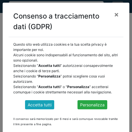
×
Consenso a tracciamento
dati (GDPR)
Questo sito web utilizza cookies e la tua scelta privacy è
MEF
FINANZA LOCALE/OSSERVATORIO
NORMATIVA
importante per noi.
CORTE DEI CONTI E GIURISPRUDENZA
ARCONET
ALTRI
Alcuni cookie sono indispensabili al funzionamento del sito, altri
sono opzionali.
home
documenti pubblici
altri
/
torna indietro
Selezionando “
Accetta tutti
” autorizzerai consapevolmente
anche i cookie di terze parti.
Selezionando “
Personalizza
” potrai scegliere cosa vuoi
DOCUMENTI PUBBLICI
autorizzare.
Selezionando "
Accetta tutti
" o "
Personalizza
" accetterai
comunque i cookie strettamente necessari alla navigazione.
BANCA D'ITALIA - RAPPORTO SULLA
Accetta tutti
Personalizza
STABILITA' FINANZIARIA
scarica il rapporto della Banca d'Italia
Il consenso sarà memorizzato per 6 mesi e sarà comunque revocabile tramite
il link presente a fine pagina.