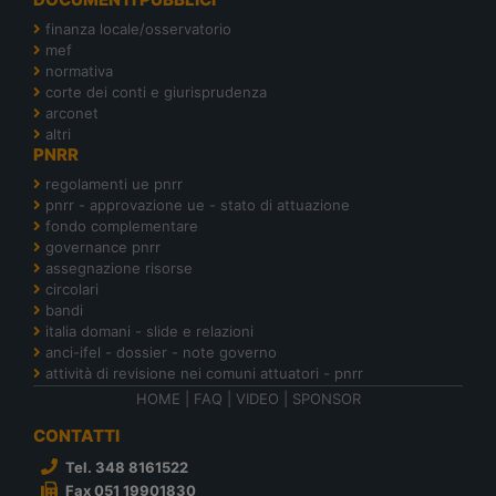
finanza locale/osservatorio
mef
normativa
corte dei conti e giurisprudenza
arconet
altri
PNRR
regolamenti ue pnrr
pnrr - approvazione ue - stato di attuazione
fondo complementare
governance pnrr
assegnazione risorse
circolari
bandi
italia domani - slide e relazioni
anci-ifel - dossier - note governo
attività di revisione nei comuni attuatori - pnrr
HOME
|
FAQ
|
VIDEO
|
SPONSOR
CONTATTI
Tel. 348 8161522
Fax 051 19901830