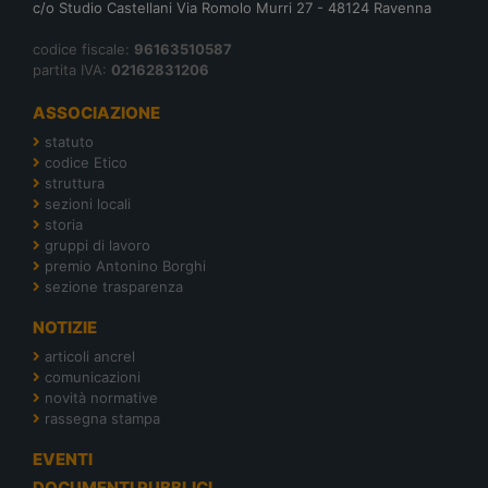
c/o Studio Castellani Via Romolo Murri 27 - 48124 Ravenna
codice fiscale:
96163510587
partita IVA:
02162831206
ASSOCIAZIONE
statuto
codice Etico
struttura
sezioni locali
storia
gruppi di lavoro
premio Antonino Borghi
sezione trasparenza
NOTIZIE
articoli ancrel
comunicazioni
novità normative
rassegna stampa
EVENTI
DOCUMENTI PUBBLICI