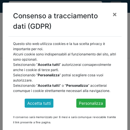
×
Consenso a tracciamento
dati (GDPR)
Questo sito web utilizza cookies e la tua scelta privacy è
MEF
FINANZA LOCALE/OSSERVATORIO
NORMATIVA
importante per noi.
CORTE DEI CONTI E GIURISPRUDENZA
ARCONET
ALTRI
Alcuni cookie sono indispensabili al funzionamento del sito, altri
sono opzionali.
home
documenti pubblici
altri
/
torna indietro
Selezionando “
Accetta tutti
” autorizzerai consapevolmente
anche i cookie di terze parti.
Selezionando “
Personalizza
” potrai scegliere cosa vuoi
DOCUMENTI PUBBLICI
autorizzare.
Selezionando "
Accetta tutti
" o "
Personalizza
" accetterai
comunque i cookie strettamente necessari alla navigazione.
SCHEDE DI LETTURA DOSSIER 232 DL 18 CURA
Accetta tutti
Personalizza
ITALIA
Misure di potenziamento del Servizio sanitario nazionale e di
Il consenso sarà memorizzato per 6 mesi e sarà comunque revocabile tramite
sostegno economico per famiglie, lavoratori e imprese connesse
il link presente a fine pagina.
all'emergenza epidemiologica da COVID-19