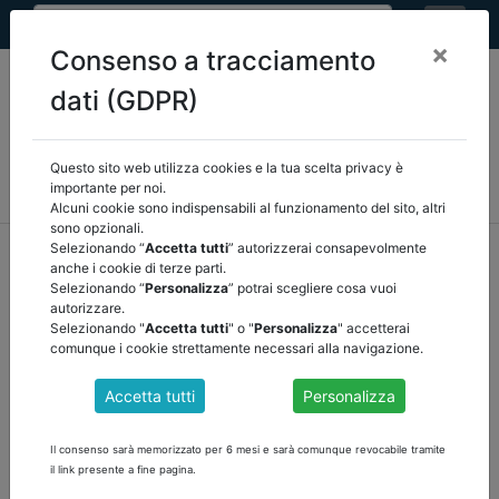
×
Consenso a tracciamento
dati (GDPR)
Questo sito web utilizza cookies e la tua scelta privacy è
MEF
FINANZA LOCALE/OSSERVATORIO
NORMATIVA
importante per noi.
CORTE DEI CONTI E GIURISPRUDENZA
ARCONET
ALTRI
Alcuni cookie sono indispensabili al funzionamento del sito, altri
sono opzionali.
home
documenti pubblici
altri
/
torna indietro
Selezionando “
Accetta tutti
” autorizzerai consapevolmente
anche i cookie di terze parti.
Selezionando “
Personalizza
” potrai scegliere cosa vuoi
DOCUMENTI PUBBLICI
autorizzare.
Selezionando "
Accetta tutti
" o "
Personalizza
" accetterai
comunque i cookie strettamente necessari alla navigazione.
LE NOVITA' PER GLI ENTI LOCALI NEL DECRETO
Accetta tutti
Personalizza
"CURA ITALIA"
Scarica il documento che evidenzia le novità più rilevanti per gli
Il consenso sarà memorizzato per 6 mesi e sarà comunque revocabile tramite
enti locali contenute nel Decreto Legge 17 marzo 2020, n. 18,
il link presente a fine pagina.
avente ad oggetto «Misure di potenziamento del Servizio sanitario