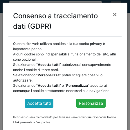
×
Consenso a tracciamento
dati (GDPR)
Questo sito web utilizza cookies e la tua scelta privacy è
MEF
FINANZA LOCALE/OSSERVATORIO
NORMATIVA
importante per noi.
CORTE DEI CONTI E GIURISPRUDENZA
ARCONET
ALTRI
Alcuni cookie sono indispensabili al funzionamento del sito, altri
sono opzionali.
home
documenti pubblici
altri
/
torna indietro
Selezionando “
Accetta tutti
” autorizzerai consapevolmente
anche i cookie di terze parti.
Selezionando “
Personalizza
” potrai scegliere cosa vuoi
DOCUMENTI PUBBLICI
autorizzare.
Selezionando "
Accetta tutti
" o "
Personalizza
" accetterai
comunque i cookie strettamente necessari alla navigazione.
PNRR: NUOVE ISTRUZIONI RGS PER LA
Accetta tutti
Personalizza
GESTIONE DELLE ECONOMIE
La Ragioneria Generale dello Stato ha pubblicato sul portale
Italia
Il consenso sarà memorizzato per 6 mesi e sarà comunque revocabile tramite
Domani
una nota operativa che fornisce ai soggetti attuatori le
il link presente a fine pagina.
indicazioni per la rilevazione delle economie maturate nell’ambito