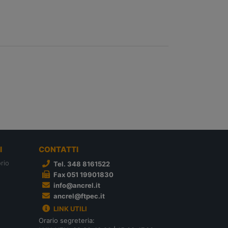
I
CONTATTI
rio
Tel. 348 8161522
Fax 051 19901830
info@ancrel.it
ancrel@ftpec.it
LINK UTILI
Orario segreteria: