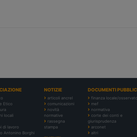
CIAZIONE
NOTIZIE
DOCUMENTI PUBBLIC
to
articoli ancrel
finanza locale/osservato
e Etico
comunicazioni
mef
tura
novità
normativa
i locali
normative
corte dei conti e
rassegna
giurisprudenza
i di lavoro
stampa
arconet
o Antonino Borghi
altri