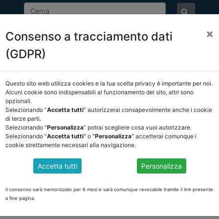
×
Consenso a tracciamento dati
ASSOCIAZIONE
NOTIZIE
EVENTI
DOCUMENTI 
(GDPR)
Questo sito web utilizza cookies e la tua scelta privacy è importante per noi.
E/OSSERVATORIO
NORMATIVA
CORTE DEI CONTI E GIURISPRUDE
Alcuni cookie sono indispensabili al funzionamento del sito, altri sono
opzionali.
ietro
Selezionando “
Accetta tutti
” autorizzerai consapevolmente anche i cookie
di terze parti.
Selezionando “
Personalizza
” potrai scegliere cosa vuoi autorizzare.
DOCUMENTI PUBBLICI
Selezionando "
Accetta tutti
" o "
Personalizza
" accetterai comunque i
cookie strettamente necessari alla navigazione.
Accetta tutti
Personalizza
Il consenso sarà memorizzato per 6 mesi e sarà comunque revocabile tramite il link presente
a fine pagina.