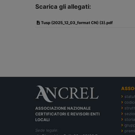
Scarica gli allegati:
Tusp (2025_12_03_format CN) (3).pdf
ASSO
statu
codic
strut
ASSOCIAZIONE NAZIONALE
sezion
CERTIFICATORI E REVISORI ENTI
storia
LOCALI
grupp
Sede legale:
premi