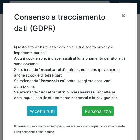
×
Consenso a tracciamento
dati (GDPR)
Questo sito web utilizza cookies e la tua scelta privacy è
MEF
FINANZA LOCALE/OSSERVATORIO
NORMATIVA
importante per noi.
CORTE DEI CONTI E GIURISPRUDENZA
ARCONET
ALTRI
Alcuni cookie sono indispensabili al funzionamento del sito, altri
sono opzionali.
home
documenti pubblici
altri
/
torna indietro
Selezionando “
Accetta tutti
” autorizzerai consapevolmente
anche i cookie di terze parti.
Selezionando “
Personalizza
” potrai scegliere cosa vuoi
DOCUMENTI PUBBLICI
autorizzare.
Selezionando "
Accetta tutti
" o "
Personalizza
" accetterai
comunque i cookie strettamente necessari alla navigazione.
CDP CIRCOLARE 1297 MUTUI ENTI LOCALI
Accetta tutti
Personalizza
Condizioni generali per l’accesso al credito della gestione separata
della Cassa depositi e prestiti società per azioni, ai sensi dell’art. 5,
Il consenso sarà memorizzato per 6 mesi e sarà comunque revocabile tramite
comma 7, lettera a), primo periodo, del D.L. 30 settembre 2003, n.
il link presente a fine pagina.
269, convertito nella legge 24 novembre 2003, n. 326, mediante