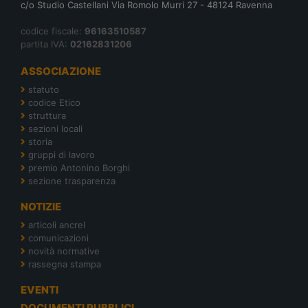
c/o Studio Castellani Via Romolo Murri 27 - 48124 Ravenna
codice fiscale:
96163510587
partita IVA:
02162831206
ASSOCIAZIONE
statuto
codice Etico
struttura
sezioni locali
storia
gruppi di lavoro
premio Antonino Borghi
sezione trasparenza
NOTIZIE
articoli ancrel
comunicazioni
novità normative
rassegna stampa
EVENTI
DOCUMENTI PUBBLICI