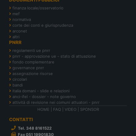
finanza locale/osservatorio
mef
normativa
corte dei conti e giurisprudenza
arconet
altri
PNRR
regolamenti ue pnrr
pnrr - approvazione ue - stato di attuazione
fondo complementare
governance pnrr
assegnazione risorse
circolari
bandi
italia domani - slide e relazioni
anci-ifel - dossier - note governo
attività di revisione nei comuni attuatori - pnrr
HOME
|
FAQ
|
VIDEO
|
SPONSOR
CONTATTI
Tel. 348 8161522
Fax 051 19901830