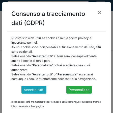
×
Consenso a tracciamento
dati (GDPR)
Questo sito web utilizza cookies e la tua scelta privacy è
MEF
FINANZA LOCALE/OSSERVATORIO
NORMATIVA
importante per noi.
CORTE DEI CONTI E GIURISPRUDENZA
ARCONET
ALTRI
Alcuni cookie sono indispensabili al funzionamento del sito, altri
sono opzionali.
home
documenti pubblici
altri
/
torna indietro
Selezionando “
Accetta tutti
” autorizzerai consapevolmente
anche i cookie di terze parti.
Selezionando “
Personalizza
” potrai scegliere cosa vuoi
DOCUMENTI PUBBLICI
autorizzare.
Selezionando "
Accetta tutti
" o "
Personalizza
" accetterai
comunque i cookie strettamente necessari alla navigazione.
Audizione preliminare all’esame della Nota di
Accetta tutti
Personalizza
aggiornamento del Documento di economia e
finanza 2023
Il consenso sarà memorizzato per 6 mesi e sarà comunque revocabile tramite
il link presente a fine pagina.
scarica il documento delle Commissioni riunite 5a del Senato della
Repubblica (Programmazione economica e bilancio) e V della