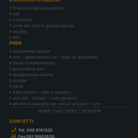
finanza locale/osservatorio
mef
normativa
corte dei conti e giurisprudenza
arconet
altri
PNRR
regolamenti ue pnrr
pnrr - approvazione ue - stato di attuazione
fondo complementare
governance pnrr
assegnazione risorse
circolari
bandi
italia domani - slide e relazioni
anci-ifel - dossier - note governo
attività di revisione nei comuni attuatori - pnrr
HOME
|
FAQ
|
VIDEO
|
SPONSOR
CONTATTI
Tel. 348 8161522
Fax 051 19901830