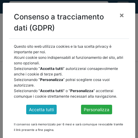
×
Consenso a tracciamento
dati (GDPR)
Questo sito web utilizza cookies e la tua scelta privacy è
MEF
FINANZA LOCALE/OSSERVATORIO
NORMATIVA
importante per noi.
CORTE DEI CONTI E GIURISPRUDENZA
ARCONET
ALTRI
Alcuni cookie sono indispensabili al funzionamento del sito, altri
sono opzionali.
home
documenti pubblici
altri
/
torna indietro
Selezionando “
Accetta tutti
” autorizzerai consapevolmente
anche i cookie di terze parti.
Selezionando “
Personalizza
” potrai scegliere cosa vuoi
DOCUMENTI PUBBLICI
autorizzare.
Selezionando "
Accetta tutti
" o "
Personalizza
" accetterai
comunque i cookie strettamente necessari alla navigazione.
ISTAT I DIVARI TERRITORIALI NEL PNRR: DIECI
Accetta tutti
Personalizza
OBIETTIVI PER IL MEZZOGIORNO
Scarica il documento
Il consenso sarà memorizzato per 6 mesi e sarà comunque revocabile tramite
il link presente a fine pagina.