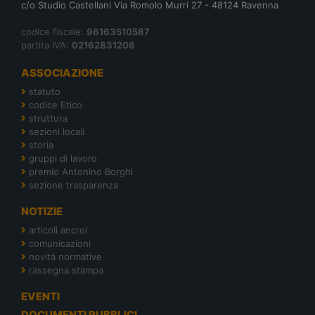
c/o Studio Castellani Via Romolo Murri 27 - 48124 Ravenna
codice fiscale:
96163510587
partita IVA:
02162831206
ASSOCIAZIONE
statuto
codice Etico
struttura
sezioni locali
storia
gruppi di lavoro
premio Antonino Borghi
sezione trasparenza
NOTIZIE
articoli ancrel
comunicazioni
novità normative
rassegna stampa
EVENTI
DOCUMENTI PUBBLICI