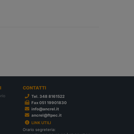
I
CONTATTI
rio
Tel. 348 8161522
Fax 051 19901830
info@ancrel.it
ancrel@ftpec.it
LINK UTILI
Orario segreteria: