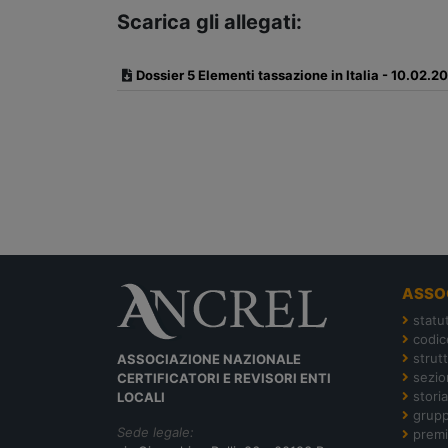
Scarica gli allegati:
Dossier 5 Elementi tassazione in Italia - 10.02.2
ASSO
statu
codic
strut
ASSOCIAZIONE NAZIONALE
sezion
CERTIFICATORI E REVISORI ENTI
storia
LOCALI
grupp
Sede legale:
premi