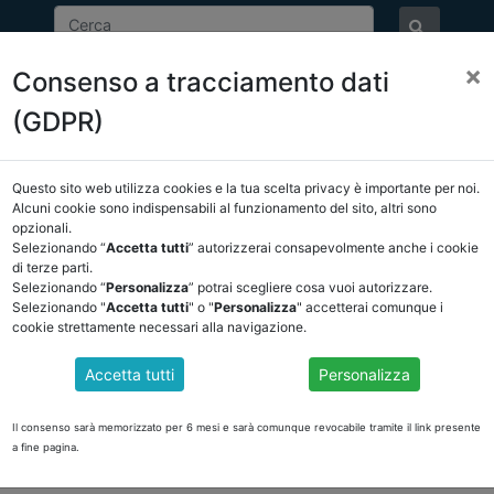
×
Consenso a tracciamento dati
ASSOCIAZIONE
NOTIZIE
EVENTI
DOCUMENTI 
(GDPR)
Questo sito web utilizza cookies e la tua scelta privacy è importante per noi.
E/OSSERVATORIO
NORMATIVA
CORTE DEI CONTI E GIURISPRUDE
Alcuni cookie sono indispensabili al funzionamento del sito, altri sono
opzionali.
ietro
Selezionando “
Accetta tutti
” autorizzerai consapevolmente anche i cookie
di terze parti.
Selezionando “
Personalizza
” potrai scegliere cosa vuoi autorizzare.
DOCUMENTI PUBBLICI
Selezionando "
Accetta tutti
" o "
Personalizza
" accetterai comunque i
cookie strettamente necessari alla navigazione.
Accetta tutti
Personalizza
LA TASSAZIONE IN ITALIA
Il consenso sarà memorizzato per 6 mesi e sarà comunque revocabile tramite il link presente
a fine pagina.