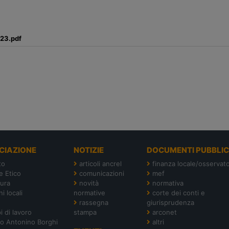
023.pdf
CIAZIONE
NOTIZIE
DOCUMENTI PUBBLIC
to
articoli ancrel
finanza locale/osservato
e Etico
comunicazioni
mef
tura
novità
normativa
i locali
normative
corte dei conti e
rassegna
giurisprudenza
i di lavoro
stampa
arconet
o Antonino Borghi
altri