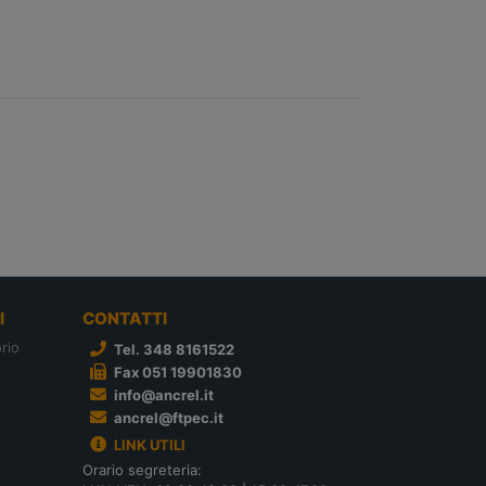
I
CONTATTI
rio
Tel. 348 8161522
Fax 051 19901830
info@ancrel.it
ancrel@ftpec.it
LINK UTILI
Orario segreteria: