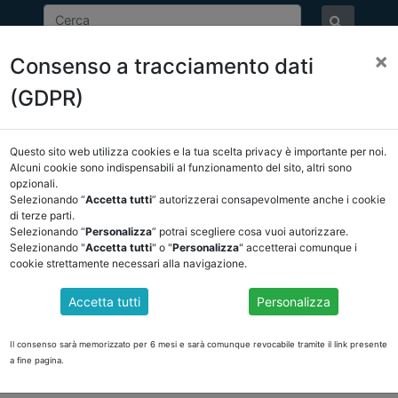
×
Consenso a tracciamento dati
ASSOCIAZIONE
NOTIZIE
EVENTI
DOCUMENTI 
(GDPR)
Questo sito web utilizza cookies e la tua scelta privacy è importante per noi.
E/OSSERVATORIO
NORMATIVA
CORTE DEI CONTI E GIURISPRUDE
Alcuni cookie sono indispensabili al funzionamento del sito, altri sono
opzionali.
ietro
Selezionando “
Accetta tutti
” autorizzerai consapevolmente anche i cookie
di terze parti.
Selezionando “
Personalizza
” potrai scegliere cosa vuoi autorizzare.
DOCUMENTI PUBBLICI
Selezionando "
Accetta tutti
" o "
Personalizza
" accetterai comunque i
cookie strettamente necessari alla navigazione.
Accetta tutti
Personalizza
RRITORIALE 2022
zia Lattarulo, IRPET
Il consenso sarà memorizzato per 6 mesi e sarà comunque revocabile tramite il link presente
a fine pagina.