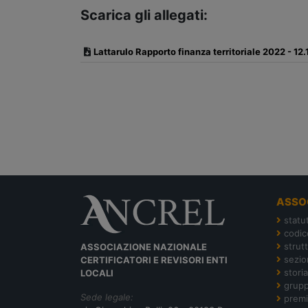
Scarica gli allegati:
Lattarulo Rapporto finanza territoriale 2022 - 12
ASSO
statu
codic
strut
ASSOCIAZIONE NAZIONALE
sezion
CERTIFICATORI E REVISORI ENTI
storia
LOCALI
grupp
Sede legale:
premi