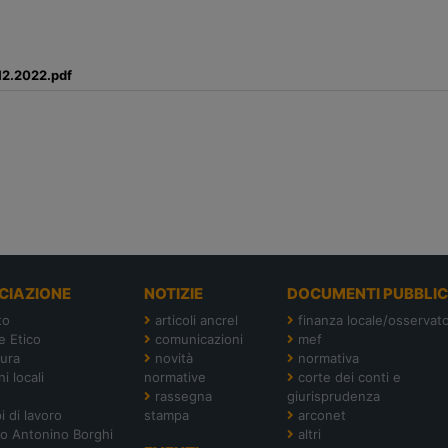
.12.2022.pdf
CIAZIONE
NOTIZIE
DOCUMENTI PUBBLIC
to
articoli ancrel
finanza locale/osservato
e Etico
comunicazioni
mef
tura
novità
normativa
i locali
normative
corte dei conti e
rassegna
giurisprudenza
i di lavoro
stampa
arconet
o Antonino Borghi
altri