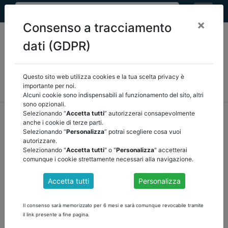
×
Consenso a tracciamento
dati (GDPR)
Questo sito web utilizza cookies e la tua scelta privacy è
MEF
FINANZA LOCALE/OSSERVATORIO
NORMATIVA
importante per noi.
CORTE DEI CONTI E GIURISPRUDENZA
ARCONET
ALTRI
Alcuni cookie sono indispensabili al funzionamento del sito, altri
sono opzionali.
home
documenti pubblici
altri
/
torna indietro
Selezionando “
Accetta tutti
” autorizzerai consapevolmente
anche i cookie di terze parti.
Selezionando “
Personalizza
” potrai scegliere cosa vuoi
DOCUMENTI PUBBLICI
autorizzare.
Selezionando "
Accetta tutti
" o "
Personalizza
" accetterai
comunque i cookie strettamente necessari alla navigazione.
AUDIZIONE UPB nell’ambito dell’attività
Accetta tutti
Personalizza
conoscitiva preliminare all’esame del disegno
di legge recante bilancio di previsione dello
Il consenso sarà memorizzato per 6 mesi e sarà comunque revocabile tramite
Stato per l’anno finanziario 2023 e bilancio
il link presente a fine pagina.
pluriennale per il triennio 2023-2025