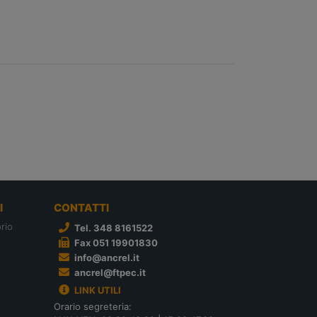
I
CONTATTI
rio
Tel. 348 8161522
Fax 051 19901830
info@ancrel.it
ancrel@ftpec.it
LINK UTILI
Orario segreteria: