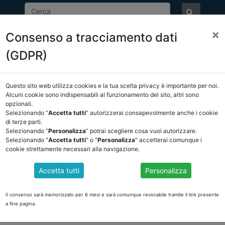
×
Consenso a tracciamento dati
ASSOCIAZIONE
NOTIZIE
EVENTI
DOCUMENTI 
(GDPR)
Questo sito web utilizza cookies e la tua scelta privacy è importante per noi.
E/OSSERVATORIO
NORMATIVA
CORTE DEI CONTI E GIURISPRUDE
Alcuni cookie sono indispensabili al funzionamento del sito, altri sono
opzionali.
ietro
Selezionando “
Accetta tutti
” autorizzerai consapevolmente anche i cookie
di terze parti.
Selezionando “
Personalizza
” potrai scegliere cosa vuoi autorizzare.
DOCUMENTI PUBBLICI
Selezionando "
Accetta tutti
" o "
Personalizza
" accetterai comunque i
cookie strettamente necessari alla navigazione.
Accetta tutti
Personalizza
FISCALI II PROFILI FINANZIARI
dello Stato e altre misure finanziarie e sociali
Il consenso sarà memorizzato per 6 mesi e sarà comunque revocabile tramite il link presente
a fine pagina.