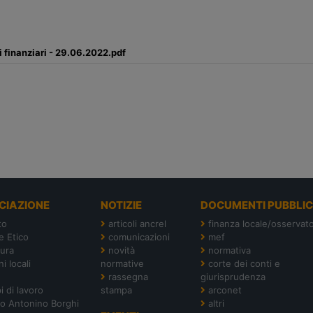
li finanziari - 29.06.2022.pdf
CIAZIONE
NOTIZIE
DOCUMENTI PUBBLIC
to
articoli ancrel
finanza locale/osservato
e Etico
comunicazioni
mef
tura
novità
normativa
i locali
normative
corte dei conti e
rassegna
giurisprudenza
i di lavoro
stampa
arconet
o Antonino Borghi
altri