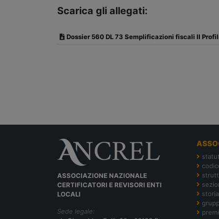
Scarica gli allegati:
Dossier 560 DL 73 Semplificazioni fiscali II Profi
ASSO
statu
codic
strut
ASSOCIAZIONE NAZIONALE
sezion
CERTIFICATORI E REVISORI ENTI
storia
LOCALI
grupp
Sede legale:
premi