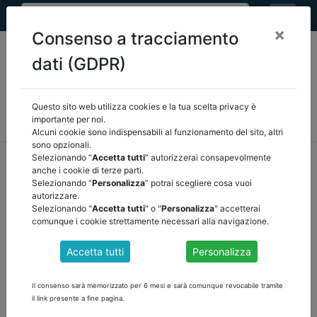
×
Consenso a tracciamento
dati (GDPR)
Questo sito web utilizza cookies e la tua scelta privacy è
MEF
FINANZA LOCALE/OSSERVATORIO
NORMATIVA
importante per noi.
CORTE DEI CONTI E GIURISPRUDENZA
ARCONET
ALTRI
Alcuni cookie sono indispensabili al funzionamento del sito, altri
sono opzionali.
home
documenti pubblici
altri
/
torna indietro
Selezionando “
Accetta tutti
” autorizzerai consapevolmente
anche i cookie di terze parti.
Selezionando “
Personalizza
” potrai scegliere cosa vuoi
DOCUMENTI PUBBLICI
autorizzare.
Selezionando "
Accetta tutti
" o "
Personalizza
" accetterai
comunque i cookie strettamente necessari alla navigazione.
VINCENZO VISCO VALUTAZIONE DELEGA
Accetta tutti
Personalizza
FISCALE
scarica il documento
Il consenso sarà memorizzato per 6 mesi e sarà comunque revocabile tramite
il link presente a fine pagina.