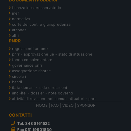
finanza locale/osservatorio
mef
normativa
corte dei conti e giurisprudenza
arconet
altri
PNRR
regolamenti ue pnrr
pnrr - approvazione ue - stato di attuazione
fondo complementare
governance pnrr
assegnazione risorse
circolari
bandi
italia domani - slide e relazioni
anci-ifel - dossier - note governo
attività di revisione nei comuni attuatori - pnrr
HOME
|
FAQ
|
VIDEO
|
SPONSOR
CONTATTI
Tel. 348 8161522
Fax 051 19901830