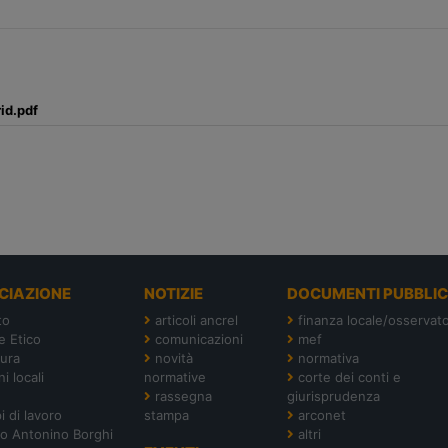
id.pdf
CIAZIONE
NOTIZIE
DOCUMENTI PUBBLIC
to
articoli ancrel
finanza locale/osservato
e Etico
comunicazioni
mef
tura
novità
normativa
i locali
normative
corte dei conti e
rassegna
giurisprudenza
i di lavoro
stampa
arconet
o Antonino Borghi
altri