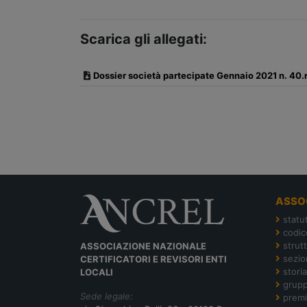
Scarica gli allegati:
Dossier società partecipate Gennaio 2021 n. 40.r
ASSO
statu
codic
strut
ASSOCIAZIONE NAZIONALE
sezion
CERTIFICATORI E REVISORI ENTI
storia
LOCALI
grupp
Sede legale:
premi