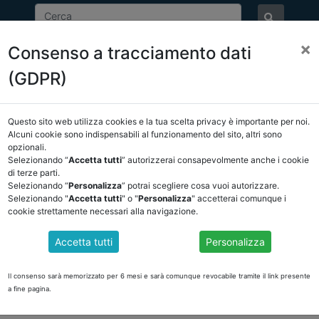
×
Consenso a tracciamento dati
ASSOCIAZIONE
NOTIZIE
EVENTI
DOCUMENTI 
(GDPR)
Questo sito web utilizza cookies e la tua scelta privacy è importante per noi.
E/OSSERVATORIO
NORMATIVA
CORTE DEI CONTI E GIURISPRUDE
Alcuni cookie sono indispensabili al funzionamento del sito, altri sono
opzionali.
ietro
Selezionando “
Accetta tutti
” autorizzerai consapevolmente anche i cookie
di terze parti.
Selezionando “
Personalizza
” potrai scegliere cosa vuoi autorizzare.
DOCUMENTI PUBBLICI
Selezionando "
Accetta tutti
" o "
Personalizza
" accetterai comunque i
cookie strettamente necessari alla navigazione.
Accetta tutti
Personalizza
IZZATIVI DELLE PRINCIPALI SOCIETA' A PARTEC
Il consenso sarà memorizzato per 6 mesi e sarà comunque revocabile tramite il link presente
a fine pagina.