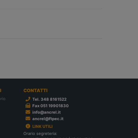
I
CONTATTI
rio
Tel. 348 8161522
Fax 051 19901830
info@ancrel.it
ancrel@ftpec.it
LINK UTILI
Orario segreteria: